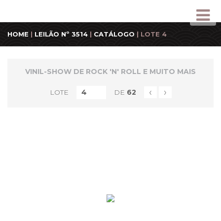
HOME
|
LEILÃO Nº 3514
|
CATÁLOGO
| LOTE 4
VINIL-SHOW DE ROCK 'N' ROLL E MUITO MAIS
‹
›
LOTE
DE
62