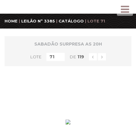
HOME
|
LEILÃO Nº 3385
|
CATÁLOGO
| LOTE 71
SABADÃO SURPRESA AS 20H
‹
›
LOTE
DE
119