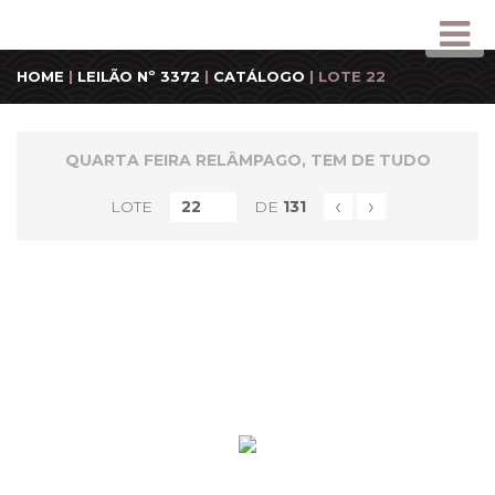
HOME
|
LEILÃO Nº 3372
|
CATÁLOGO
| LOTE 22
QUARTA FEIRA RELÂMPAGO, TEM DE TUDO
‹
›
LOTE
DE
131