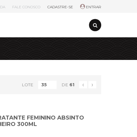
UDA
FALE CONOSCO
CADASTRE-SE
ENTRAR
‹
›
LOTE
DE
61
RATANTE FEMININO ABSINTO
HEIRO 300ML