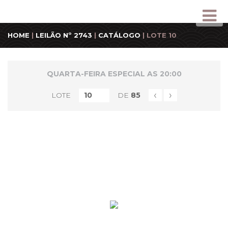
HOME
|
LEILÃO Nº 2743
|
CATÁLOGO
| LOTE 10
QUARTA-FEIRA ESPECIAL AS 20:00
‹
›
LOTE
DE
85