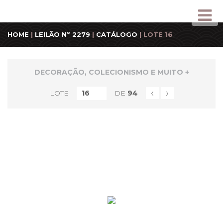
HOME
|
LEILÃO Nº 2279
|
CATÁLOGO
| LOTE 16
DECORAÇÃO, COLECIONISMO E MUITO +
‹
›
LOTE
DE
94