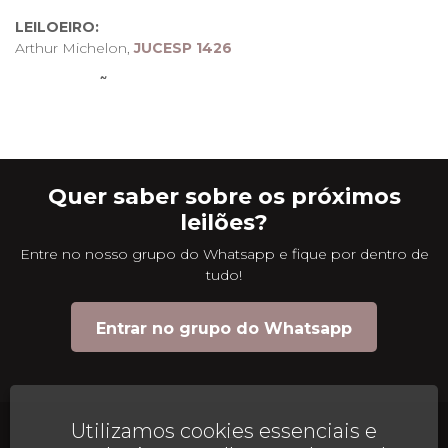
LEILOEIRO:
Arthur Michelon,
JUCESP 1426
INFORMAÇÕES:
DÚVIDAS, COTAÇÃO DE FRETE, AGENDAMENTO PARA
RETIRADA (11 96589-9144)
Quer saber sobre os próximos
leilões?
Entre no nosso grupo do Whatsapp e fique por dentro de
tudo!
Entrar no grupo do Whatsapp
Utilizamos cookies essenciais e
AJUDA