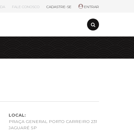
UDA
FALE CONOSCO
CADASTRE-SE
ENTRAR
LOCAL:
PRAÇA GENERAL PORTO CARREIRO 231
JAGUARÉ SP