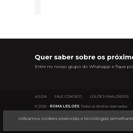
Quer saber sobre os próximo
Entre no nosso grupo do Whatsapp e fique por
AJUDA
FALE CONOSCO
LEILÕES FINALIZADOS
© 2026 -
ROMA LEILOES
. Todos os direitos reservados.
CPF 908.223.407-63 | Avenida Albert Einstein, 1147, , Jard
CONTATO:
(11) 95288-9682
|
lu1205@terra.com.br
Utilizamos cookies essenciais e tecnologias semelha