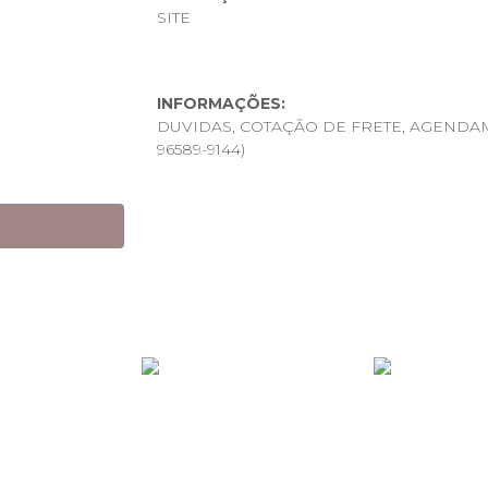
SITE
INFORMAÇÕES:
DUVIDAS, COTAÇÃO DE FRETE, AGENDAM
96589-9144)
CONTAMOS COM PORTARIA 24H PARA RE