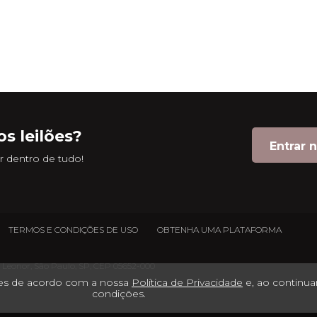
s leilões?
Entrar 
 dentro de tudo!
TERMOS E CONDIÇÕES DE USO
OBTENHA UMA PLATAFORMA
im Leonor, São Paulo, SP, CEP 05652-000
ntes de acordo com a nossa
Política de Privacidade
e, ao continu
condições.