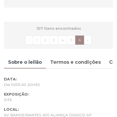
107 itens encontrados
‹
1
2
3
4
5
6
›
Sobre o leilão
Termos e condições
Co
DATA:
Dia 10/05 ÀS 20H30
EXPOSIÇÃO:
SITE
LOCAL:
AV BANDEIRANTES 490 ALIANÇA OSASCO-SP