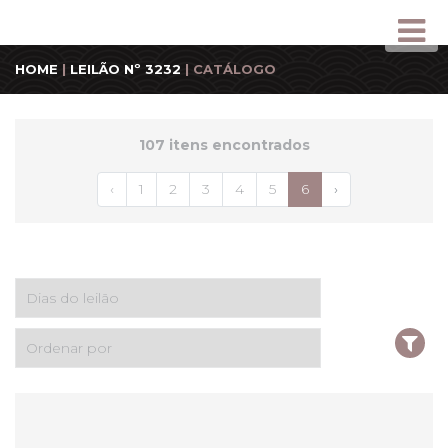
HOME
|
LEILÃO Nº 3232
| CATÁLOGO
107 itens encontrados
‹
1
2
3
4
5
6
›