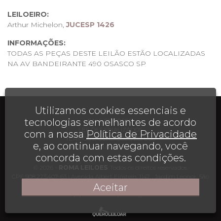
LEILOEIRO:
Arthur Michelon,
JUCESP 1426
INFORMAÇÕES:
TODAS AS PEÇAS DESTE LEILÃO ESTÃO LOCALIZADAS
NA AV BANDEIRANTE 490 OSASCO SP
DUVIDAS COTAÇÃO DE FRETE, AGENDAMENTO PARA
RETIRADA ( 11 965899144- LUCIA)
Utilizamos cookies essenciais e
AJUDA
tecnologias semelhantes de acordo
FALE CONOSCO
LEILÕES FINALIZADOS
com a nossa
Política de Privacidade
TERMOS E CONDIÇÕES DE USO
e, ao continuar navegando, você
OBTENHA UMA PLATAFORMA
concorda com estas condições.
© 2026 -
ROMA LEILOES
. Todos os direitos reservados.
CPF 908.223.407-63 | Avenida Albert Einstein, 1147, , Jardim Leonor, São
Paulo, SP, CEP 05652-000
Aceitar
CONTATO:
(11) 95288-9682
|
lu1205@terra.com.br